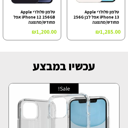
טלפון סלולרי Apple
טלפון סלולרי Apple
iPhone 13 אפל לבן 256G
iPhone 12 256GB אפל
מחודש/מתצוגה
מחודש/מתצוגה
₪
1,200.00
₪
1,285.00
עכשיו במבצע
Sale!
טלפון סלולרי Galaxy S26 Ultra SM-S948B/DS 512GB
12GB RAM Samsung סמסונג יבואן רשמי
0
₪
4,890.00
₪
5,300.00