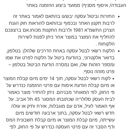
העבודה/ איסוף מסניף) ממועד ביצוע ההזמנה באתר
החזרות וביטול עסקה יבוצעו בהתאם לאמור באתר זה
לרבות תקנון האתר ובכפוף ובהתאם להוראות חוק הגנת
הצרכן התשמ"א 1981 ולרבות התקנות מכוחו.אם ברצונכם
להחליף את המוצר במוצר אחר ניתן לפנות לשירות
הלקוחות .
הלקוח רשאי לבטל עסקה באחת הדרכים שלהלן: בטלפון,
בדואר אלקטרוני, בהודעת ביטול על הלקוח לפרט את שמו
ומספר הזהות שלו, ואם נמסרה הודעת הביטול בטלפון –
פרט מזהה נוסף.
• לקוח רשאי לבטל עסקה, תוך 14 ימים מיום קבלת המוצר
או מיום קבלת הודעת אימות עם פרטי ההזמנה כנדרש על
פי החוק, לפי המאוחר מבניהם. ניתן להחזיר מוצר כאמור
לבית העסק סלולריה שכתובתו המסגר 45 תל אביב. על
אף האמור לעיל, אדם עם מוגבלות, אזרח ותיק או עולה
חדש רשאי לבטל עסקה, בתוך ארבעה חודשים מיום
עשייתה, מיום קבלת המוצר או מיום קבלת חשבונית המס
ודף הסבר זה עם פרטי העסקה כנדרש על פי החוק, לפי