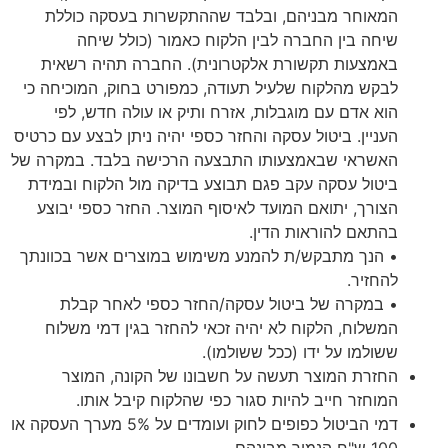
המאוחר מבניהם, ובלבד שההתקשרות בעסקה כוללת
שיחה בין החברה לבין הלקוח כאמור (כולל שיחה
באמצעות תקשורת אלקטרונית). החברה תהיה רשאית
לבקש מהלקוח שלעיל תעודה, כמפורט בחוק, המוכיחה כי
הוא אדם עם מוגבלות, אזרח ותיק או עולה חדש, לפי
העניין. ביטול עסקה והחזר כספי יהיה ניתן לבצע עם כרטיס
האשראי שבאמצעותו התבצעה הרכישה בלבד. במקרה של
ביטול עסקה עקב פגם תבוצע בדיקה מול הלקוח ובמידת
הצורך, יתואם המועד לאיסוף המוצר. החזר כספי יבוצע
בהתאם להוראות הדין.
• הנך מתבקש/ת להמנע משימוש במוצרים אשר בכוונתך
להחזיר.
• במקרה של ביטול עסקה/החזר כספי לאחר קבלת
המשלוח, הלקוח לא יהיה זכאי להחזר בגין דמי משלוח
ששולמו על ידו (ככל ששולמו).
החזרת המוצר תעשה על חשבונו של הקונה, המוצר
המוחזר חייב להיות סגור כפי שהלקוח קיבל אותו.
דמי הביטול כפופים לחוק ועומדים על 5% מערך העסקה או
100 ש"ח הנמוך מבינהם.