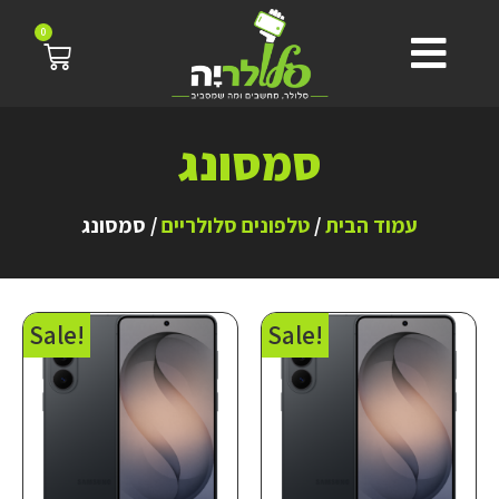
0
סמסונג
עמוד הבית
/
טלפונים סלולריים
/ סמסונג
!Sale
!Sale