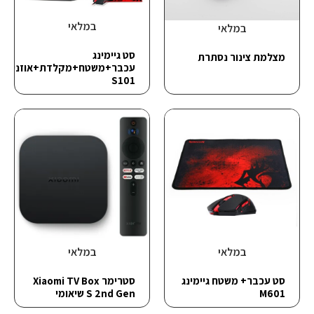
במלאי
במלאי
סט גיימינג
מצלמת צינור נסתרת
עכבר+משטח+מקלדת+אוזניות
S101
במלאי
במלאי
סט עכבר+ משטח גיימינג
סטרימר Xiaomi TV Box
M601
S 2nd Gen שיאומי