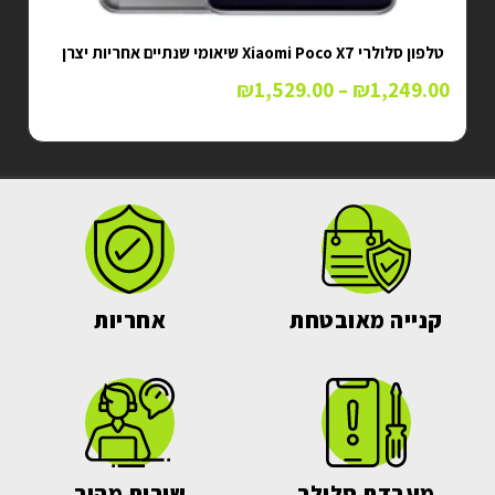
טלפון סלולרי axy Note 20 Ultra 5G SM
N986B 128GB סמסונג
קנייה מאובטחת
אחריות
מעבדת סלולר
שירות מהיר