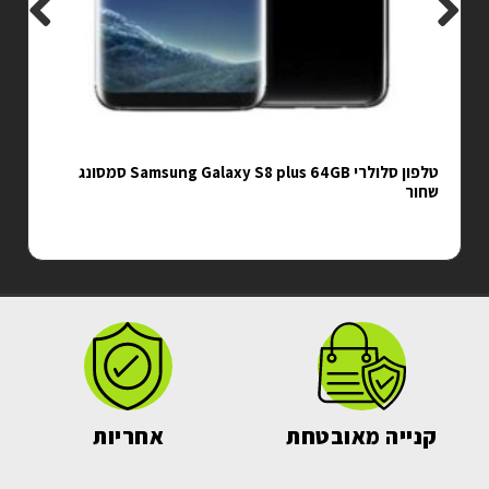
Samsung Galaxy S8 סמסונג
טלפון סלולרי Samsung Galaxy S23 Plus SM-S916B
סמסונג שנה אחריות יצרן
₪
2,799.00
קנייה מאובטחת
אחריות