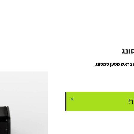
ונג
 בראש מטען סמסונג
×
!