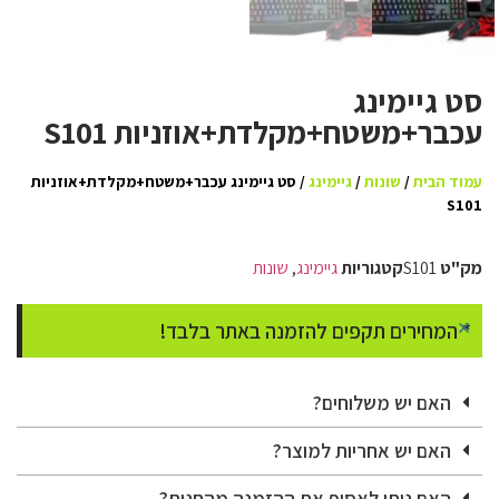
סט גיימינג
עכבר+משטח+מקלדת+אוזניות S101
עמוד הבית
/
שונות
/
גיימינג
/ סט גיימינג עכבר+משטח+מקלדת+אוזניות
S101
מק"ט
S101
קטגוריות
גיימינג
,
שונות
×
* המחירים תקפים להזמנה באתר בלבד!
האם יש משלוחים?
האם יש אחריות למוצר?
האם ניתן לאסוף את ההזמנה מהחנות?