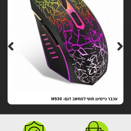
עכבר גיימינג חוטי למחשב דגם- M930