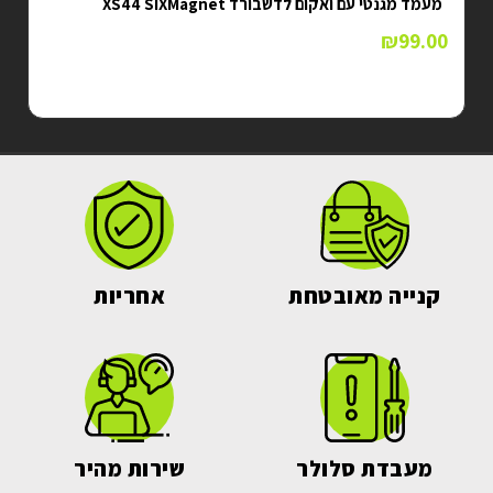
בורד XS44 SIXMagnet
מעמד מגנטי לדשבורד XP66 PREMIUM
₪
99.00
קנייה מאובטחת
אחריות
מעבדת סלולר
שירות מהיר