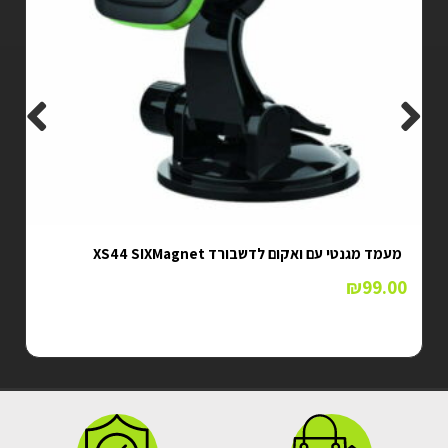
מעמד מגנטי עם ואקום לדשבורד XS44 SIXMagnet
₪
99.00
מגנט ע
.00