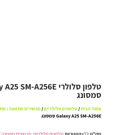
טלפון סלולרי M-A256E
סמסונג
עמוד הבית
/
טלפונים סלולריים
/
מכשירים מתצוגה / מח
Galaxy A25 SM-A256E סמסונג
מק"ט
ללא
קטגוריות
טלפונים סלולריים
,
מכשירים מתצוגה /